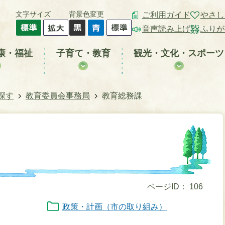
文字サイズ
背景色変更
ご利用ガイド
やさし
音声読み上げ
ふりが
康・福祉
子育て・教育
観光・文化・スポーツ
探す
教育委員会事務局
教育総務課
ページID：
106
政策・計画（市の取り組み）