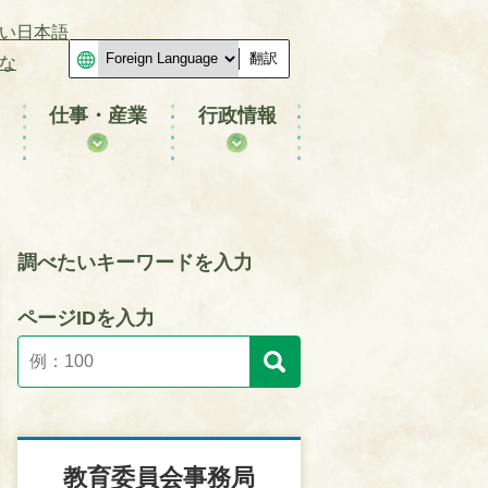
い日本語
翻訳
な
仕事・産業
行政情報
調べたいキーワードを入力
ページIDを入力
教育委員会事務局