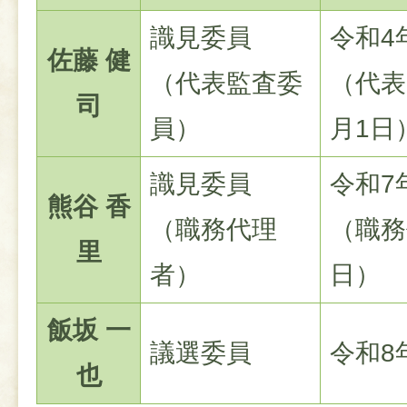
識見委員
令和4
佐藤 健
（代表監査委
（代表
司
員）
月1日
識見委員
令和7
熊谷 香
（職務代理
（職務
里
者）
日）
飯坂 一
議選委員
令和8
也