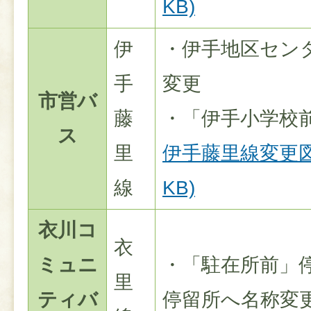
KB)
伊
・伊手地区セン
手
変更
市営バ
藤
・「伊手小学校
ス
里
伊手藤里線変更図(
線
KB)
衣川コ
衣
ミュニ
・「駐在所前」
里
ティバ
停留所へ名称変