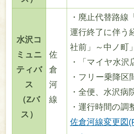
・廃止代替路線
運行終了に伴う
水沢コ
社前」～中ノ町
ミュニ
佐
・「マイヤ水沢
ティバ
倉
・フリー乗降区
ス
河
・全便、水沢病
（Zバ
線
・運行時間の調
ス）
佐倉河線変更図(P