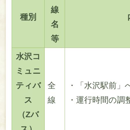
線
種別
名
等
水沢コ
ミュニ
ティバ
全
・「水沢駅前」
ス
線
・運行時間の調
（Zバ
ス）