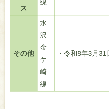
線
ス
水
沢
金
その他
・令和8年3月3
ケ
崎
線