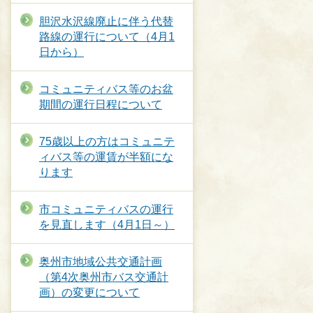
胆沢水沢線廃止に伴う代替
路線の運行について（4月1
日から）
コミュニティバス等のお盆
期間の運行日程について
75歳以上の方はコミュニテ
ィバス等の運賃が半額にな
ります
市コミュニティバスの運行
を見直します（4月1日～）
奥州市地域公共交通計画
（第4次奥州市バス交通計
画）の変更について