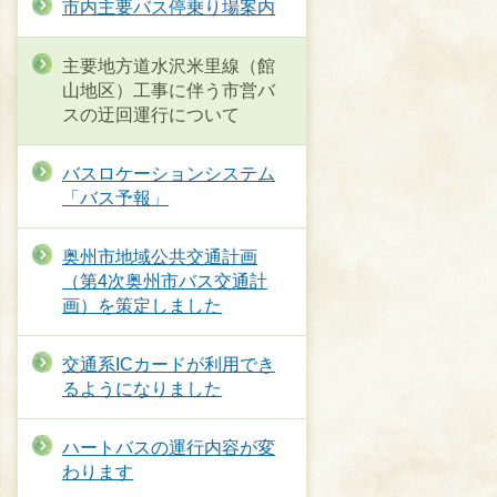
市内主要バス停乗り場案内
主要地方道水沢米里線（館
山地区）工事に伴う市営バ
スの迂回運行について
バスロケーションシステム
「バス予報」
奥州市地域公共交通計画
（第4次奥州市バス交通計
画）を策定しました
交通系ICカードが利用でき
るようになりました
ハートバスの運行内容が変
わります