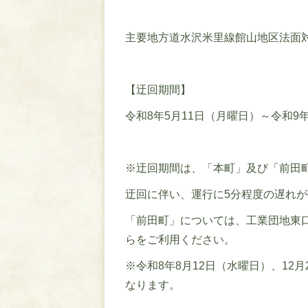
主要地方道水沢米里線館山地区法面
【迂回期間】
令和8年5月11日（月曜日）～令和9
※迂回期間は、「本町」及び「前田
迂回に伴い、運行に5分程度の遅れ
「前田町」については、工業団地東
らをご利用ください。
※令和8年8月12日（水曜日）、12
なります。