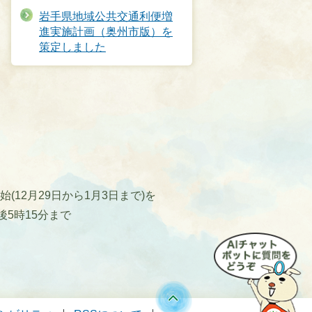
岩手県地域公共交通利便増
進実施計画（奥州市版）を
策定しました
12月29日から1月3日まで)を
後5時15分まで