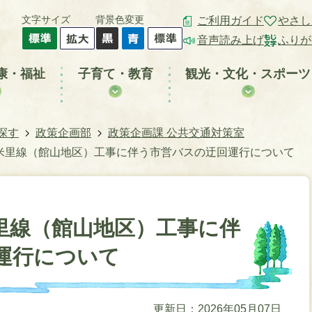
文字サイズ
背景色変更
ご利用ガイド
やさし
音声読み上げ
ふりが
康・福祉
子育て・教育
観光・文化・スポーツ
探す
政策企画部
政策企画課 公共交通対策室
米里線（館山地区）工事に伴う市営バスの迂回運行について
里線（館山地区）工事に伴
運行について
更新日：2026年05月07日