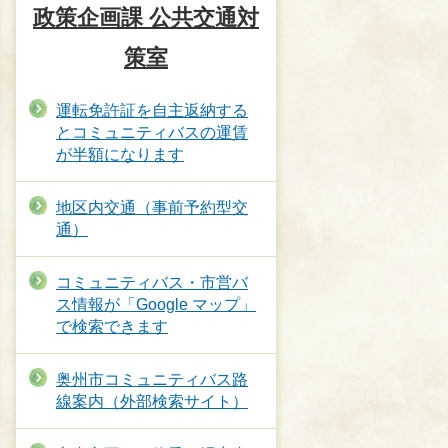
政策企画課 公共交通対
策室
運転免許証を自主返納する
とコミュニティバスの運賃
が半額になります
地区内交通（事前予約型交
通）
コミュニティバス・市営バ
ス情報が「Google マップ」
で検索できます
奥州市コミュニティバス路
線案内（外部検索サイト）