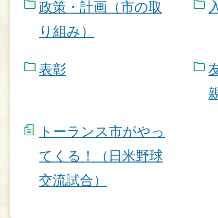
政策・計画（市の取
り組み）
表彰
トーランス市がやっ
てくる！（日米野球
交流試合）