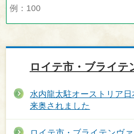
ロイテ市・ブライテ
水内龍太駐オーストリア日
来奥されました
ロイテ市・ブライテンヴァ