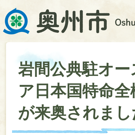
岩間公典駐オー
ア日本国特命全
が来奥されまし