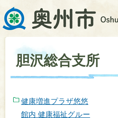
胆沢総合支所
健康増進プラザ悠悠
館内 健康福祉グルー