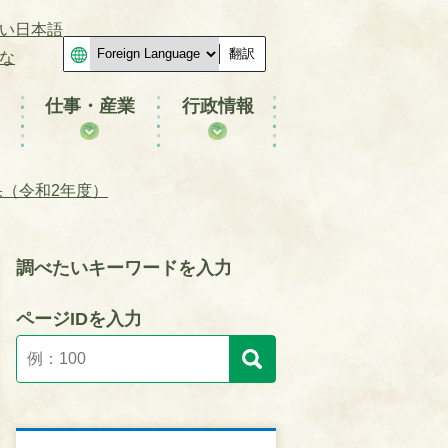
い日本語
翻訳
な
仕事・産業
行政情報
果（令和2年度）
調べたいキーワードを入力
ページIDを入力