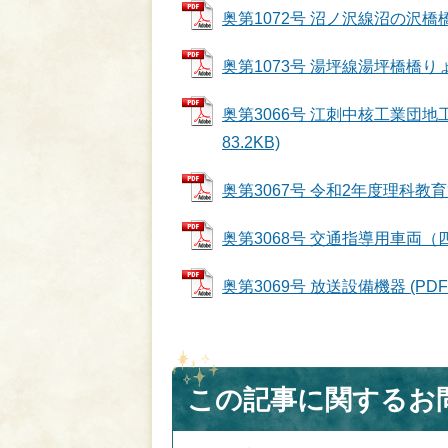
奥第1072号 沼ノ沢線沼の沢橋橋り
奥第1073号 湯坪線湯坪橋橋りょう
奥第3066号 江刺中核工業団地
83.2KB)
奥第3067号 令和2年度理科教育等教
奥第3068号 交通指導用車両（四
奥第3069号 放送設備機器 (PDFフ
この記事に関するお