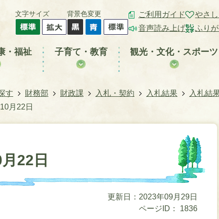
文字サイズ
背景色変更
ご利用ガイド
やさし
音声読み上げ
ふりが
康・福祉
子育て・教育
観光・文化・スポーツ
探す
財務部
財政課
入札・契約
入札結果
入札結
10月22日
月22日
更新日：2023年09月29日
ページID：
1836