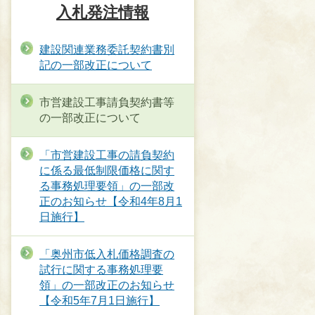
入札発注情報
建設関連業務委託契約書別
記の一部改正について
市営建設工事請負契約書等
の一部改正について
「市営建設工事の請負契約
に係る最低制限価格に関す
る事務処理要領」の一部改
正のお知らせ【令和4年8月1
日施行】
「奥州市低入札価格調査の
試行に関する事務処理要
領」の一部改正のお知らせ
【令和5年7月1日施行】