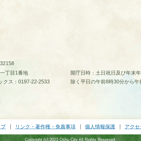
32158
町一丁目1番地
開庁日時：土日祝日及び年末年始(
クス：0197-22-2533
除く平日の午前8時30分から午
ップ
リンク・著作権・免責事項
個人情報保護
アクセ
Copyright (c) 2023 Oshu City All Rights Reserved.