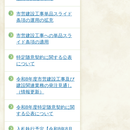
市営建設工事単品スライド
条項の運用の拡充
市営建設工事への単品スラ
イド条項の適用
特定随意契約に関する公表
について
令和8年度市営建設工事及び
建設関連業務の発注見通し
（情報更新）
令和8年度特定随意契約に関
する公表について
入札執行予定【令和8年8月