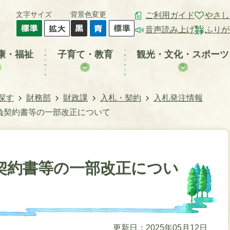
文字サイズ
背景色変更
ご利用ガイド
やさし
音声読み上げ
ふりが
康・福祉
子育て・教育
観光・文化・スポーツ
探す
財務部
財政課
入札・契約
入札発注情報
負契約書等の一部改正について
契約書等の一部改正につい
更新日：2025年05月12日