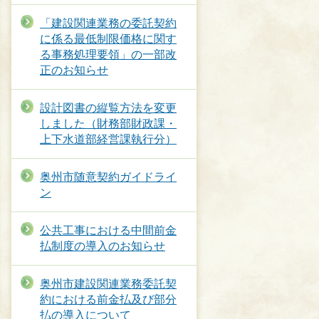
「建設関連業務の委託契約
に係る最低制限価格に関す
る事務処理要領」の一部改
正のお知らせ
設計図書の縦覧方法を変更
しました（財務部財政課・
上下水道部経営課執行分）
奥州市随意契約ガイドライ
ン
公共工事における中間前金
払制度の導入のお知らせ
奥州市建設関連業務委託契
約における前金払及び部分
払の導入について