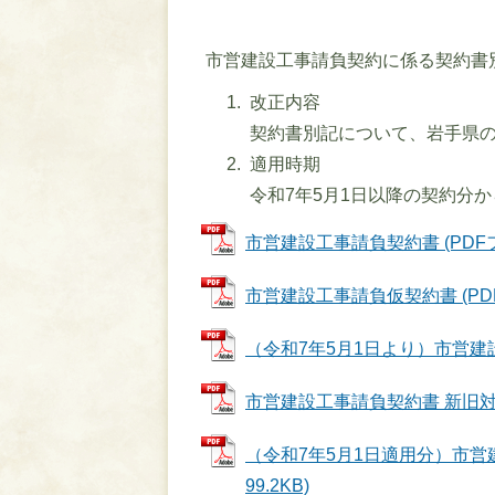
市営建設工事請負契約に係る契約書
改正内容
契約書別記について、岩手県の
適用時期
令和7年5月1日以降の契約分か
市営建設工事請負契約書 (PDFファ
市営建設工事請負仮契約書 (PDFフ
（令和7年5月1日より）市営建設工
市営建設工事請負契約書 新旧対照表 
（令和7年5月1日適用分）市営建
99.2KB)