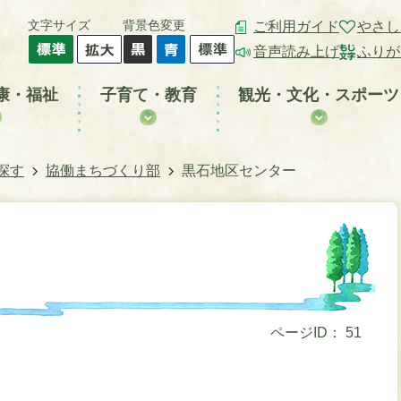
文字サイズ
背景色変更
ご利用ガイド
やさし
音声読み上げ
ふりが
康・福祉
子育て・教育
観光・文化・スポーツ
探す
協働まちづくり部
黒石地区センター
ページID：
51