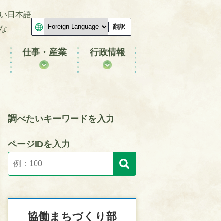
い日本語
翻訳
な
仕事・産業
行政情報
調べたいキーワードを入力
ページIDを入力
協働まちづくり部