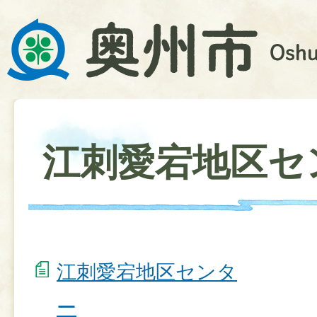
江刺愛宕地区セ
江刺愛宕地区センタ
ー