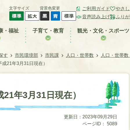
文字サイズ
背景色変更
ご利用ガイド
やさし
音声読み上げ
ふりが
康・福祉
子育て・教育
観光・文化・スポーツ
探す
市民環境部
市民課
人口・世帯数
人口・世帯数
成21年3月31日現在）
21年3月31日現在）
更新日：2023年09月29日
ページID：
5089