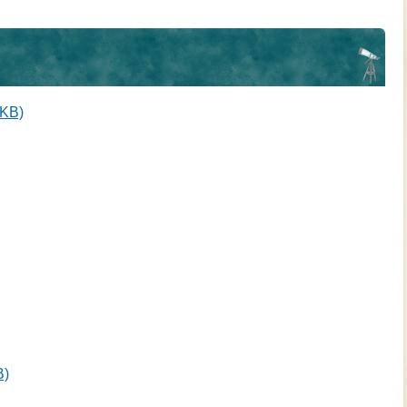
KB)
)