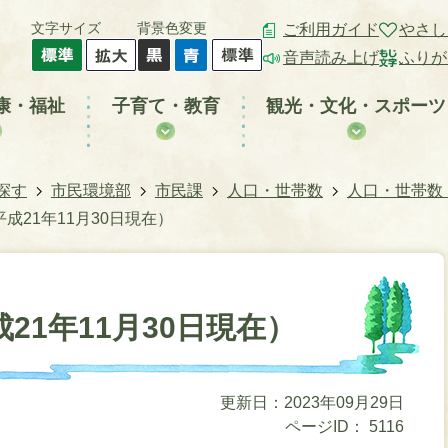
文字サイズ
背景色変更
ご利用ガイド
やさし
音声読み上げ
ふりが
康・福祉
子育て・教育
観光・文化・スポーツ
探す
市民環境部
市民課
人口・世帯数
人口・世帯数
成21年11月30日現在）
21年11月30日現在）
更新日：2023年09月29日
ページID：
5116