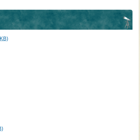
KB)
)