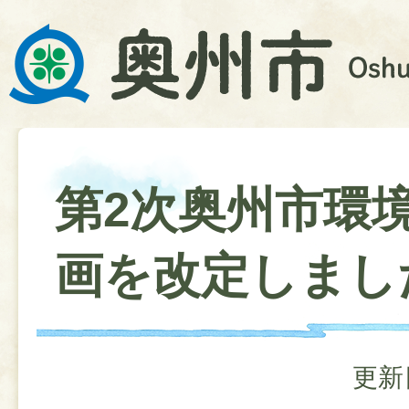
第2次奥州市環
画を改定しまし
更新