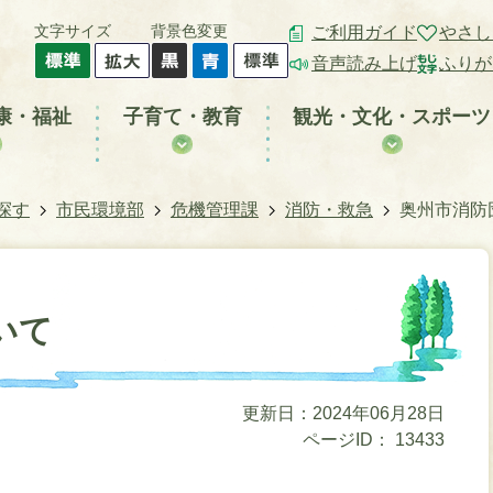
文字サイズ
背景色変更
ご利用ガイド
やさし
音声読み上げ
ふりが
康・福祉
子育て・教育
観光・文化・スポーツ
探す
市民環境部
危機管理課
消防・救急
奥州市消防
いて
更新日：2024年06月28日
ページID：
13433