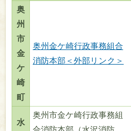
奥
州
市
奥州金ケ崎行政事務組合
金
消防本部＜外部リンク＞
ケ
崎
町
奥州市金ケ崎行政事務組
水
合消防本部（水沢消防