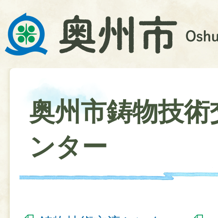
奥州市鋳物技術
ンター