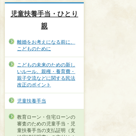
児童扶養手当・ひとり
親
離婚をお考えになる前に、
こどものために
こどもの未来のための新し
いルール。親権・養育費・
親子交流などに関する民法
改正のポイント
児童扶養手当
教育ローン・住宅ローンの
審査のための児童手当・児
童扶養手当の支払証明（支