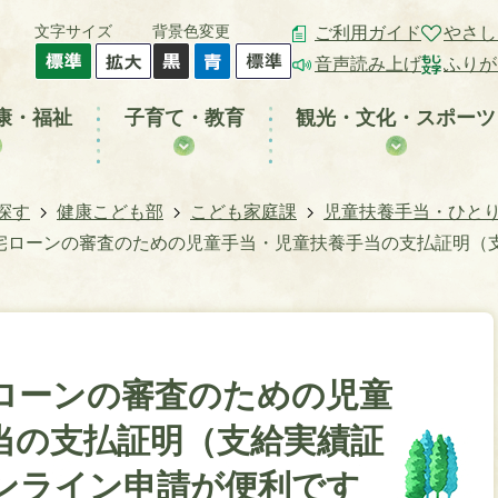
文字サイズ
背景色変更
ご利用ガイド
やさし
音声読み上げ
ふりが
康・福祉
子育て・教育
観光・文化・スポーツ
探す
健康こども部
こども家庭課
児童扶養手当・ひと
宅ローンの審査のための児童手当・児童扶養手当の支払証明（
ローンの審査のための児童
当の支払証明（支給実績証
ンライン申請が便利です