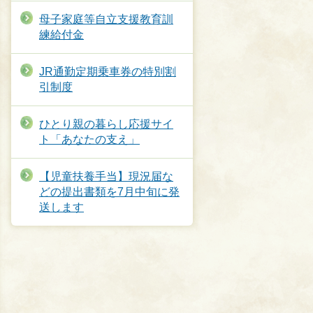
母子家庭等自立支援教育訓
練給付金
JR通勤定期乗車券の特別割
引制度
ひとり親の暮らし応援サイ
ト「あなたの支え」
【児童扶養手当】現況届な
どの提出書類を7月中旬に発
送します