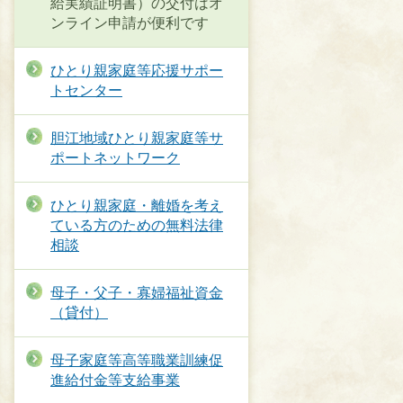
給実績証明書）の交付はオ
ンライン申請が便利です
ひとり親家庭等応援サポー
トセンター
胆江地域ひとり親家庭等サ
ポートネットワーク
ひとり親家庭・離婚を考え
ている方のための無料法律
相談
母子・父子・寡婦福祉資金
（貸付）
母子家庭等高等職業訓練促
進給付金等支給事業