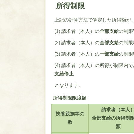
所得制限
上記の計算方法で算定した所得額が
(1) 請求者（本人）の
全部支給
の制限
(2) 請求者（本人）の
全部支給
の制限
(3) 請求者（本人）の
一部支給
の制限
(4) 請求者（本人）の所得が制限
支給停止
となります。
所得制限限度額
請求者（本人
扶養親族等の
全部支給の所得制
数
額