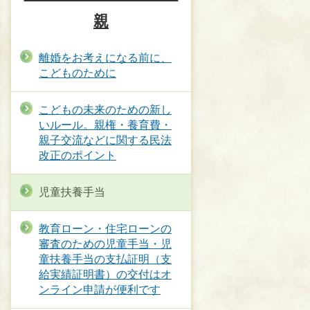
親
離婚をお考えになる前に、
こどものために
こどもの未来のための新し
いルール。親権・養育費・
親子交流などに関する民法
改正のポイント
児童扶養手当
教育ローン・住宅ローンの
審査のための児童手当・児
童扶養手当の支払証明（支
給実績証明書）の交付はオ
ンライン申請が便利です