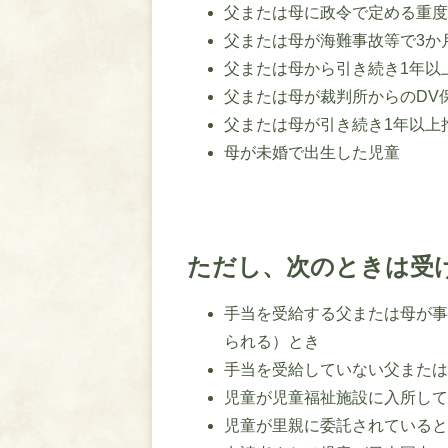
父または母に政令で定める重
父または母が海難事故等で3か
父または母から引き続き1年以
父または母が裁判所からのDV
父または母が引き続き1年以上
母が未婚で出生した児童
ただし、次のときは受
手当を受給する父または母が
られる）とき
手当を受給していない父また
児童が児童福祉施設に入所し
児童が里親に委託されている