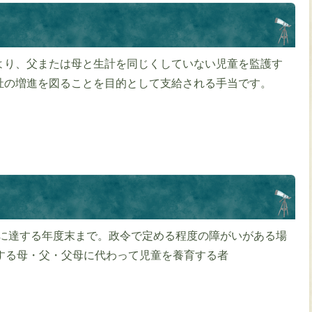
より、父または母と生計を同じくしていない児童を監護す
祉の増進を図ることを目的として支給される手当です。
。
歳に達する年度末まで。政令で定める程度の障がいがある場
する母・父・父母に代わって児童を養育する者