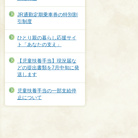
JR通勤定期乗車券の特別割
引制度
ひとり親の暮らし応援サイ
ト「あなたの支え」
【児童扶養手当】現況届な
どの提出書類を7月中旬に発
送します
児童扶養手当の一部支給停
止について