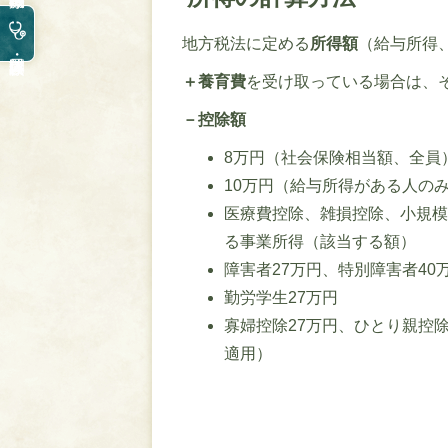
地方税法に定める
所得額
（給与所得
＋養育費
を受け取っている場合は、
－控除額
8万円（社会保険相当額、全員
10万円（給与所得がある人の
医療費控除、雑損控除、小規
る事業所得（該当する額）
障害者27万円、特別障害者4
勤労学生27万円
寡婦控除27万円、ひとり親控
適用）