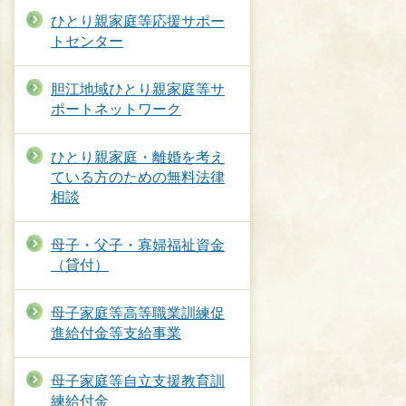
ひとり親家庭等応援サポー
トセンター
胆江地域ひとり親家庭等サ
ポートネットワーク
ひとり親家庭・離婚を考え
ている方のための無料法律
相談
母子・父子・寡婦福祉資金
（貸付）
母子家庭等高等職業訓練促
進給付金等支給事業
母子家庭等自立支援教育訓
練給付金