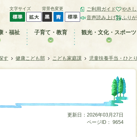
文字サイズ
背景色変更
ご利用ガイド
やさし
音声読み上げ
ふりが
康・福祉
子育て・教育
観光・文化・スポーツ
探す
健康こども部
こども家庭課
児童扶養手当・ひと
更新日：2026年03月27日
ページID：
9654