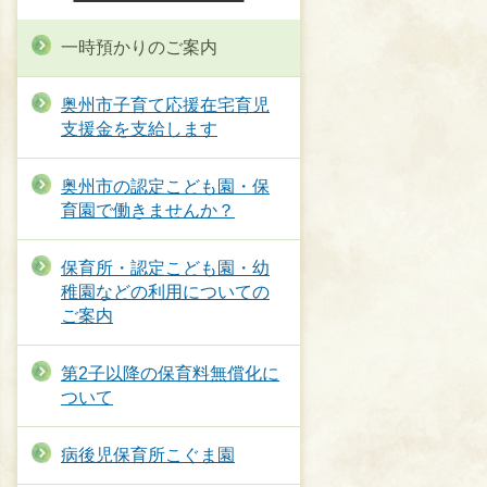
一時預かりのご案内
奥州市子育て応援在宅育児
支援金を支給します
奥州市の認定こども園・保
育園で働きませんか？
保育所・認定こども園・幼
稚園などの利用についての
ご案内
第2子以降の保育料無償化に
ついて
病後児保育所こぐま園