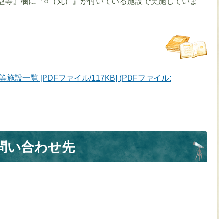
型等』欄に『○（丸）』が付いている施設で実施していま
一覧 [PDFファイル/117KB] (PDFファイル:
問い合わせ先