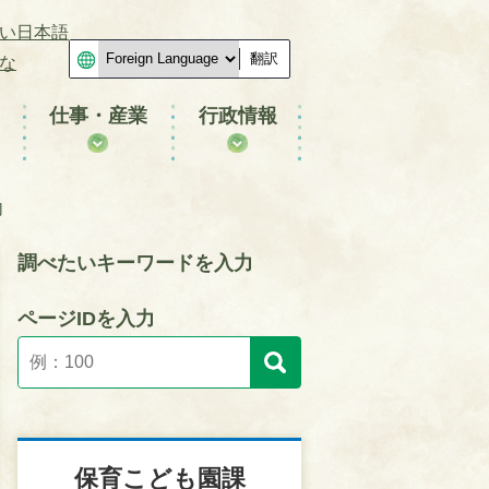
い日本語
翻訳
な
仕事・産業
行政情報
内
調べたいキーワードを入力
ページIDを入力
保育こども園課