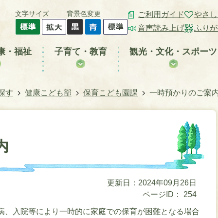
文字サイズ
背景色変更
ご利用ガイド
やさし
音声読み上げ
ふりが
康・福祉
子育て・教育
観光・文化・スポーツ
探す
健康こども部
保育こども園課
一時預かりのご案
内
更新日：2024年09月26日
ページID：
254
病、入院等により一時的に家庭での保育が困難となる場合