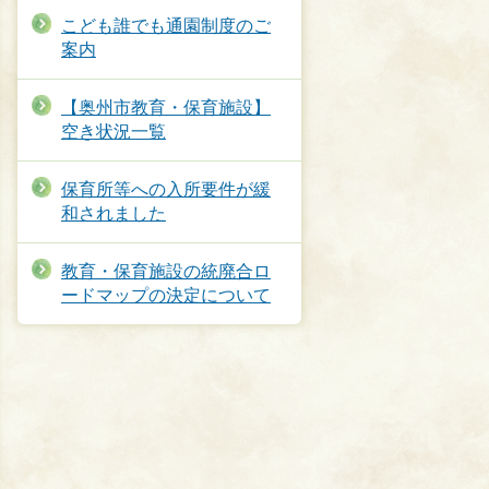
こども誰でも通園制度のご
案内
【奥州市教育・保育施設】
空き状況一覧
保育所等への入所要件が緩
和されました
教育・保育施設の統廃合ロ
ードマップの決定について