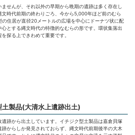
いませんが、それ以外の早期から晩期の遺跡は多く存在し
文時代前期の終わりごろ、今から5,000年ほど前のむら
型の住居が直径20メートルの広場を中心にドーナツ状に配
中心とする縄文時代の特徴的なむらの形です。環状集落出
程を探る上できわめて重要です。
土製品(大清水上遺跡出土)
数遺跡から出土しています。イチジク型土製品は嘉倉貝塚
遺跡からしか発見されておらず、縄文時代前期後半の大木