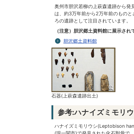
奥州市胆沢若柳の上萩森遺跡から発見
は、約3万年前から2万年前のもの
ろの遺跡として注目されています。
（注意）胆沢郷土資料館に展示され
胆沢郷土資料館
石器(上萩森遺跡出土)
参考:ハナイズミモリ
ハナイズミモリウシ(
Leptobison han
(現一関市)で発見された化石獣骨で