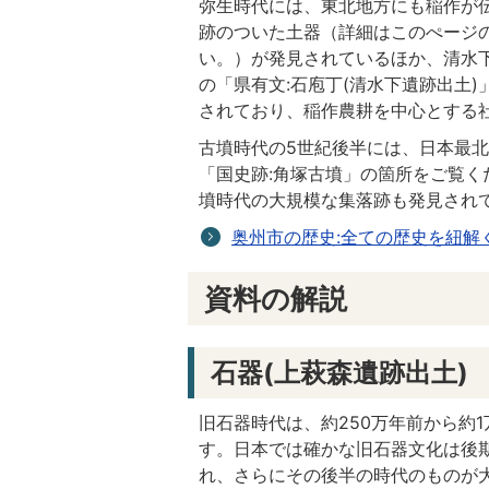
弥生時代には、東北地方にも稲作が
跡のついた土器（詳細はこのぺージの
い。）が発見されているほか、清水
の「県有文:石庖丁(清水下遺跡出土
されており、稲作農耕を中心とする
古墳時代の5世紀後半には、日本最
「国史跡:角塚古墳」の箇所をご覧く
墳時代の大規模な集落跡も発見され
奥州市の歴史:全ての歴史を紐解
資料の解説
石器(上萩森遺跡出土)
旧石器時代は、約250万年前から約1
す。日本では確かな旧石器文化は後期旧石
れ、さらにその後半の時代のものが