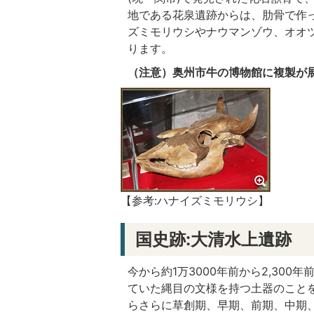
地である花泉遺跡からは、肋骨で作
ズミモリウシやナウマンゾウ、オオ
ります。
（注意）奥州市牛の博物館に複製が
【参考:ハナイズミモリウシ】
国史跡:大清水上遺跡
今から約1万3000年前から2,30
ていた縄目の文様を持つ土器のこと
らさらに草創期、早期、前期、中期