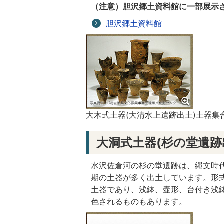
（注意）胆沢郷土資料館に一部展示
胆沢郷土資料館
大木式土器(大清水上遺跡出土)土器集
大洞式土器(杉の堂遺跡
水沢佐倉河の杉の堂遺跡は、縄文時
期の土器が多く出土しています。形式
土器であり、浅鉢、壷形、台付き浅
色されるものもあります。