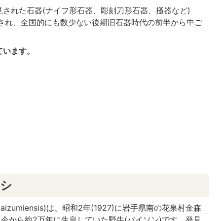
された石器(ナイフ形石器、彫刻刀形石器、掻器など)
とされ、全国的にも数少ない後期旧石器時代の前半から中ご
ています。
ウシ
aizumiensis
)は、昭和2年(1927)に岩手県南の花泉村金森
、今から約2万年に生息していた野牛(バイソン)です。発見