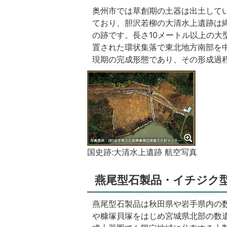
奥州市では草創期の土器は出土して
ており、胆沢若柳の大清水上遺跡は縄
の跡です。長さ10メートル以上の大
置された環状集落で東北地方南部を
現期の完成形態であり、その形成過
国史跡:大清水上遺跡 航空写真
燕尾型石製品・イチジク型
燕尾型石製品は秋田県や岩手県内の
や糠塚貝塚をはじめ宮城県北部の数