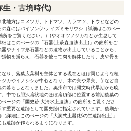
弥生・古墳時代)
東北地方はコメツガ、トドマツ、カラマツ、トウヒなどの
その森にはバイソン(ハナイズミモリウシ（詳細はこのぺー
箇所をご覧ください。）)やオオツノジカなどが生息して
細はこのぺージの「石器(上萩森遺跡出土)」の箇所をご
頭器やナイフ形石器などの遺物が出土していることから、
が獲物を捕らえ、石器を使って肉を解体したり、皮や骨を
になり、落葉広葉樹を主体とする現在とほぼ同じような植
ンジカやイノシシが中心となり、木の実や果実、芋など自
集の暮らしとなりました。奥州市では縄文時代早期から晩
す。中でも胆沢扇状地のほぼ扇頂部に位置する前期後葉の
のぺージの「国史跡:大清水上遺跡」の箇所をご覧くださ
示す重要な遺跡として国史跡に指定されています。後期か
（詳細はこのぺージの「大洞式土器(杉の堂遺跡出土)」
にも遺跡が作られるようになります。