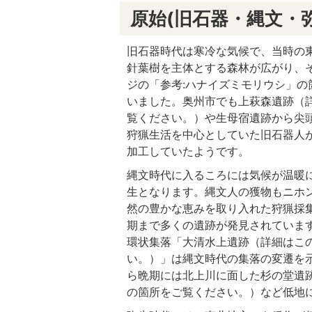
原始(旧石器・縄文・
旧石器時代は寒冷な気候で、当時の
針葉樹を主体とする森林が広がり、
ジの「参考:ハナイズミモリウシ」の
いました。奥州市でも上萩森遺跡（詳
覧ください。）や生母宿遺跡から尖
狩猟生活を中心としていた旧石器人
加工していたようです。
縄文時代に入るころには気候が温暖
生となります。縄文人の獲物もニホ
然の豊かな恵みを取り入れた狩猟採
期まで多くの遺跡が発見されていま
環状集落「大清水上遺跡（詳細はこ
い。）」は縄文時代の集落の変遷を
ら晩期には北上川に面した杉の堂遺跡
の箇所をご覧ください。）など低地