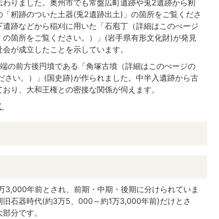
伝わりました。奥州市でも常盤広町遺跡や兎2遺跡から籾
「籾跡のついた土器(兎2遺跡出土)」の箇所をご覧くださ
下遺跡などから稲刈に用いた「石庖丁（詳細はこのぺージ
)」の箇所をご覧ください。）」(岩手県有形文化財)が発見
社会が成立したことを示しています。
北端の前方後円墳である「角塚古墳（詳細はこのぺージの
ださい。）」(国史跡)が作られました。中半入遺跡から古
ており、大和王権との密接な関係が伺えます。
く
万3,000年前とされ、前期・中期・後期に分けられていま
器時代(約3万5、000～約1万3,000年前)だけとさ
大部分です。