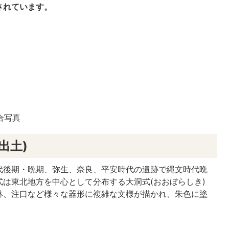
されています。
合写真
出土)
代後期・晩期、弥生、奈良、平安時代の遺跡で縄文時代晩
は東北地方を中心として分布する大洞式(おおぼらしき)
鉢、注口など様々な器形に複雑な文様が描かれ、朱色に塗