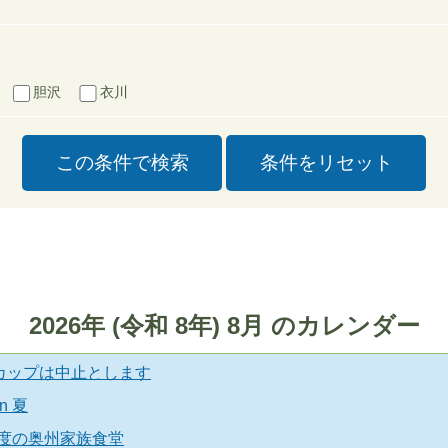
胆沢
衣川
2026
年 (
令和
8
年)
8
月 のカレンダー
ンカップは中止とします
n 夏
度の奥州家族食堂