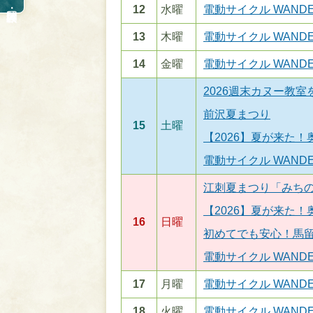
12
水曜
電動サイクル WANDE
13
木曜
電動サイクル WANDE
14
金曜
電動サイクル WANDE
2026週末カヌー教
前沢夏まつり
15
土曜
【2026】夏が来た
電動サイクル WANDE
江刺夏まつり「みち
【2026】夏が来た
16
日曜
初めてでも安心！馬
電動サイクル WANDE
17
月曜
電動サイクル WANDE
18
火曜
電動サイクル WANDE