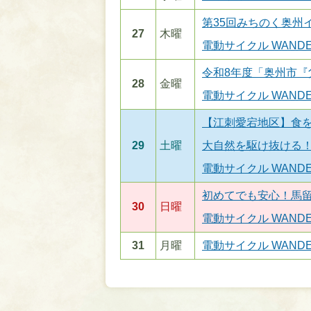
第35回みちのく奥州
27
木曜
電動サイクル WANDE
令和8年度「奥州市
28
金曜
電動サイクル WANDE
【江刺愛宕地区】食を
29
土曜
大自然を駆け抜ける！
電動サイクル WANDE
初めてでも安心！馬
30
日曜
電動サイクル WANDE
31
月曜
電動サイクル WANDE