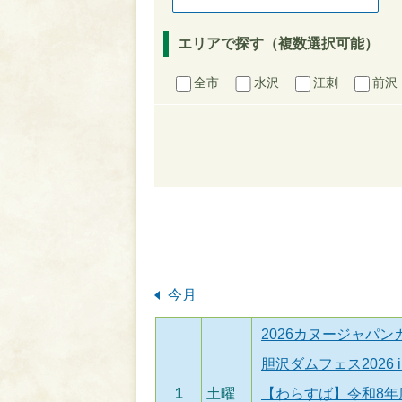
エリアで探す（複数選択可能）
全市
水沢
江刺
前沢
今月
2026カヌージャパ
胆沢ダムフェス2026 i
1
土曜
【わらすば】令和8年