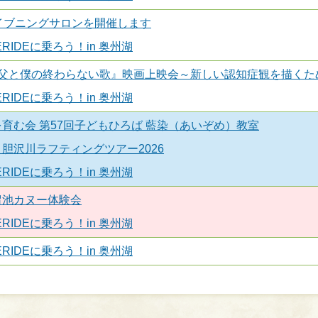
イブニングサロンを開催します
RIDEに乗ろう！in 奥州湖
『父と僕の終わらない歌』映画上映会～新しい認知症観を描くた
RIDEに乗ろう！in 奥州湖
育む会 第57回子どもひろば 藍染（あいぞめ）教室
胆沢川ラフティングツアー2026
RIDEに乗ろう！in 奥州湖
留池カヌー体験会
RIDEに乗ろう！in 奥州湖
RIDEに乗ろう！in 奥州湖