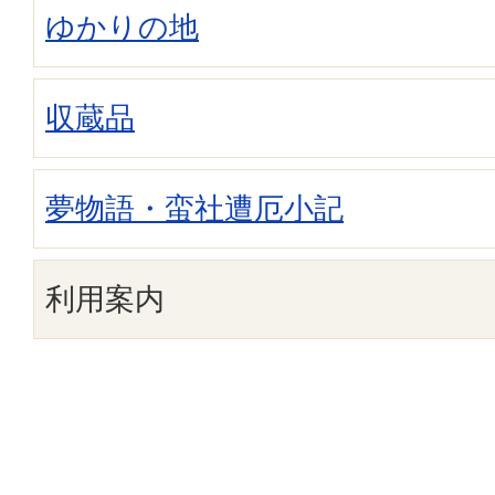
ゆかりの地
収蔵品
夢物語・蛮社遭厄小記
利用案内