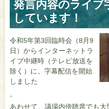
発言内容のライブ
しています！
令和5年第3回臨時会（8月9
日）からインターネットラ
イブ中継時（テレビ放送を
除く）に、字幕配信を開始
しました
。
あわせて、議場内傍聴席でも大