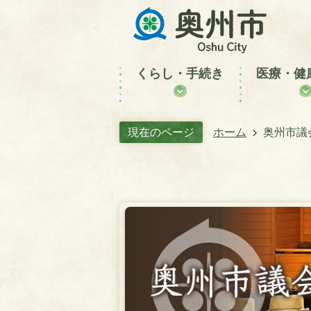
くらし・手続き
医療・健
現在のページ
ホーム
奥州市議
奥
州
市
議