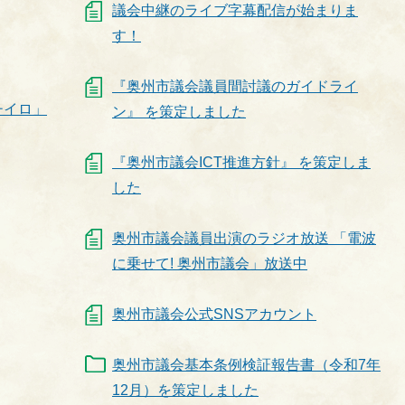
議会中継のライブ字幕配信が始まりま
す！
『奥州市議会議員間討議のガイドライ
チイロ」
ン』 を策定しました
『奥州市議会ICT推進方針』 を策定しま
した
奥州市議会議員出演のラジオ放送 「電波
に乗せて! 奥州市議会」放送中
奥州市議会公式SNSアカウント
奥州市議会基本条例検証報告書（令和7年
12月）を策定しました