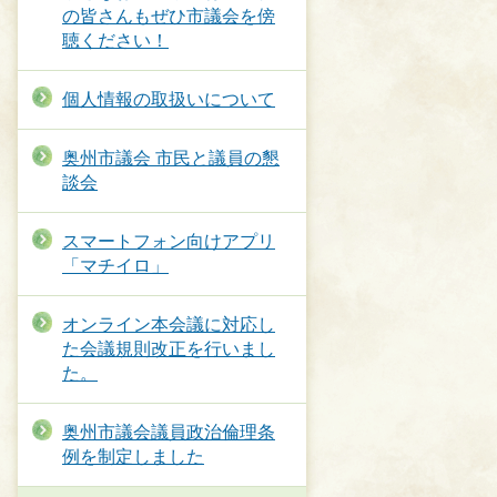
の皆さんもぜひ市議会を傍
聴ください！
個人情報の取扱いについて
奥州市議会 市民と議員の懇
談会
スマートフォン向けアプリ
「マチイロ」
オンライン本会議に対応し
た会議規則改正を行いまし
た。
​奥州市議会議員政治倫理条
例を制定しました