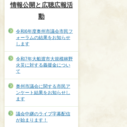
情報公開と広聴広報活
動
令和6年度奥州市議会市民フ
ォーラムの結果をお知らせ
します
令和7年大船渡市大規模林野
火災に対する義援金につい
て
奥州市議会に関する市民ア
ンケート結果をお知らせし
ます
議会中継のライブ字幕配信
が始まります！