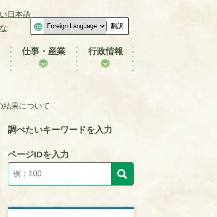
い日本語
翻訳
な
仕事・産業
行政情報
の結果について
調べたいキーワードを入力
ページIDを入力