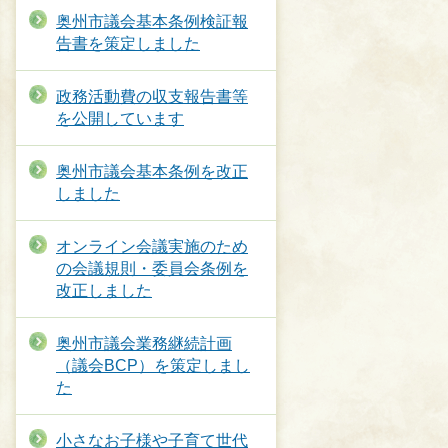
奥州市議会基本条例検証報
告書を策定しました
政務活動費の収支報告書等
を公開しています
奥州市議会基本条例を改正
しました
オンライン会議実施のため
の会議規則・委員会条例を
改正しました
奥州市議会業務継続計画
（議会BCP）を策定しまし
た
小さなお子様や子育て世代