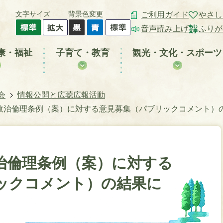
文字サイズ
背景色変更
ご利用ガイド
やさし
音声読み上げ
ふりが
康・福祉
子育て・教育
観光・文化・スポーツ
会
情報公開と広聴広報活動
政治倫理条例（案）に対する意見募集（パブリックコメント）
治倫理条例（案）に対する
ックコメント）の結果に