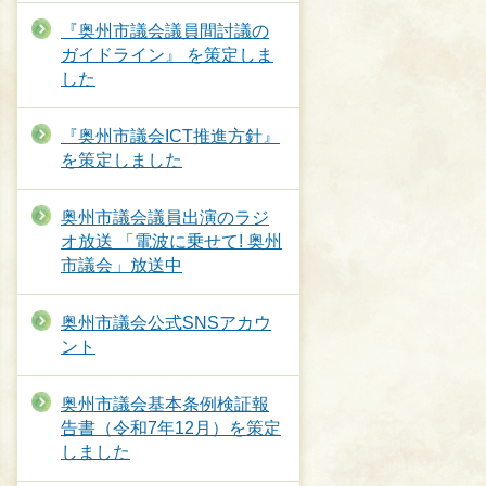
『奥州市議会議員間討議の
ガイドライン』 を策定しま
した
『奥州市議会ICT推進方針』
を策定しました
奥州市議会議員出演のラジ
オ放送 「電波に乗せて! 奥州
市議会」放送中
奥州市議会公式SNSアカウ
ント
奥州市議会基本条例検証報
告書（令和7年12月）を策定
しました