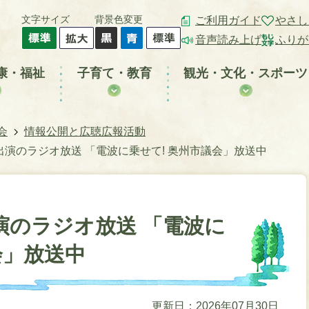
文字サイズ
背景色変更
ご利用ガイド
やさし
音声読み上げ
ふりが
康・福祉
子育て・教育
観光・文化・スポーツ
会
情報公開と広聴広報活動
演のラジオ放送 「電波に乗せて! 奥州市議会」放送中
演のラジオ放送 「電波に
会」放送中
更新日：2026年07月30日