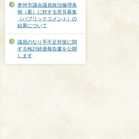
奥州市議会議員政治倫理条
例（案）に対する意見募集
（パブリックコメント）の
結果について
議員のなり手不足対策に関
する検討経過報告書を公開
します