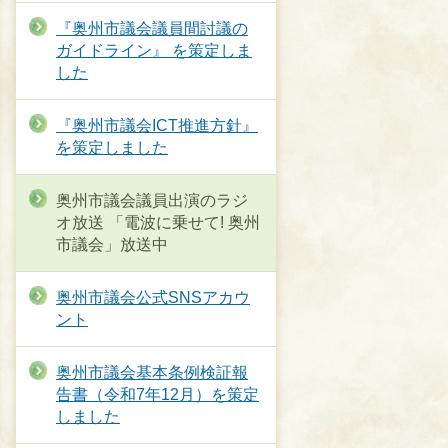
『奥州市議会議員間討議の
ガイドライン』 を策定しま
した
『奥州市議会ICT推進方針』
を策定しました
奥州市議会議員出演のラジ
オ放送 「電波に乗せて! 奥州
市議会」放送中
奥州市議会公式SNSアカウ
ント
奥州市議会基本条例検証報
告書（令和7年12月）を策定
しました