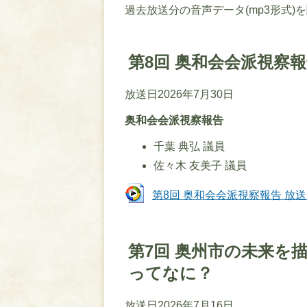
過去放送分の音声データ(mp3形式)
第8回 奥和会会派視察
放送日2026年7月30日
奥和会会派視察報告
千葉 典弘 議員
佐々木 友美子 議員
第8回 奥和会会派視察報告 放送日2
第7回 奥州市の未来を
ってなに？
放送日2026年7月16日