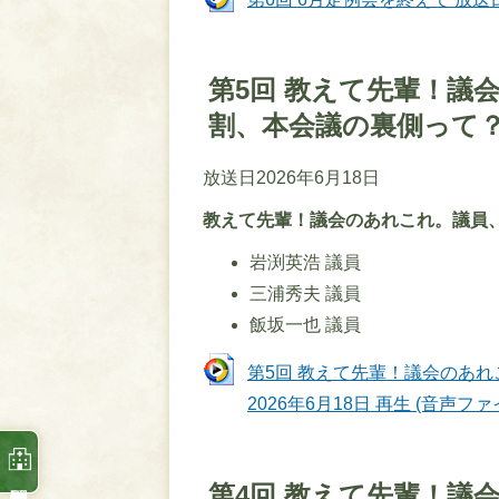
第5回 教えて先輩！議
割、本会議の裏側って
放送日2026年6月18日
教えて先輩！議会のあれこれ。議員
岩渕英浩 議員
三浦秀夫 議員
飯坂一也 議員
第5回 教えて先輩！議会のあ
2026年6月18日 再生 (音声ファイル
第4回 教えて先輩！議