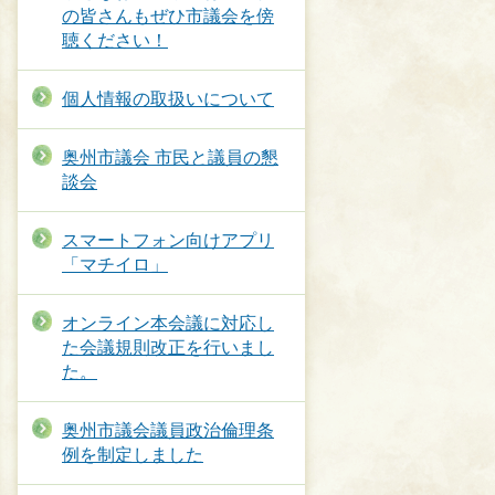
の皆さんもぜひ市議会を傍
聴ください！
個人情報の取扱いについて
奥州市議会 市民と議員の懇
談会
スマートフォン向けアプリ
「マチイロ」
オンライン本会議に対応し
た会議規則改正を行いまし
た。
​奥州市議会議員政治倫理条
例を制定しました