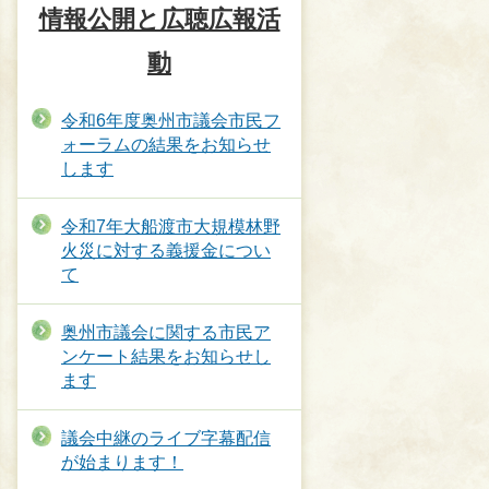
情報公開と広聴広報活
動
令和6年度奥州市議会市民フ
ォーラムの結果をお知らせ
します
令和7年大船渡市大規模林野
火災に対する義援金につい
て
奥州市議会に関する市民ア
ンケート結果をお知らせし
ます
議会中継のライブ字幕配信
が始まります！