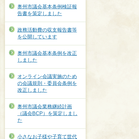
奥州市議会基本条例検証報
告書を策定しました
政務活動費の収支報告書等
を公開しています
奥州市議会基本条例を改正
しました
オンライン会議実施のため
の会議規則・委員会条例を
改正しました
奥州市議会業務継続計画
（議会BCP）を策定しまし
た
小さなお子様や子育て世代