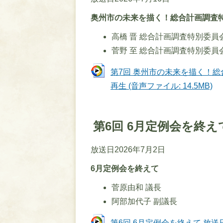
奥州市の未来を描く！総合計画調査
高橋 晋 総合計画調査特別委員
菅野 至 総合計画調査特別委員
第7回 奥州市の未来を描く！総
再生 (音声ファイル: 14.5MB)
第6回 6月定例会を終え
放送日2026年7月2日
6月定例会を終えて
菅原由和 議長
阿部加代子 副議長
第6回 6月定例会を終えて 放送日20