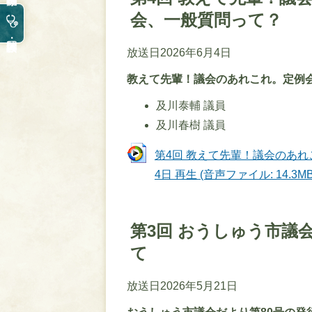
会、一般質問って？
放送日2026年6月4日
教えて先輩！議会のあれこれ。定例
及川泰輔 議員
及川春樹 議員
第4回 教えて先輩！議会のあれ
4日 再生 (音声ファイル: 14.3MB
第3回 おうしゅう市議
て
放送日2026年5月21日