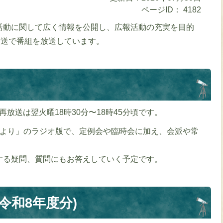
ページID：
4182
活動に関して広く情報を公開し、広報活動の充実を目的
放送で番組を放送しています。
、再放送は翌火曜18時30分〜18時45分頃です。
だより」のラジオ版で、定例会や臨時会に加え、会派や常
する疑問、質問にもお答えしていく予定です。
令和8年度分)