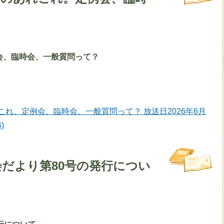
会、臨時会、一般質問って？
これ。定例会、臨時会、一般質問って？ 放送日2026年6月
)
会だより第80号の発行につい