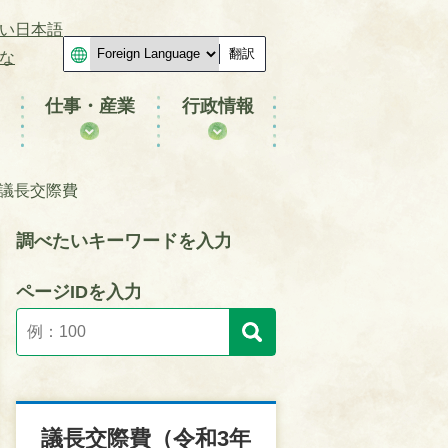
い日本語
翻訳
な
仕事・産業
行政情報
分議長交際費
調べたいキーワードを入力
ページIDを入力
議長交際費（令和3年