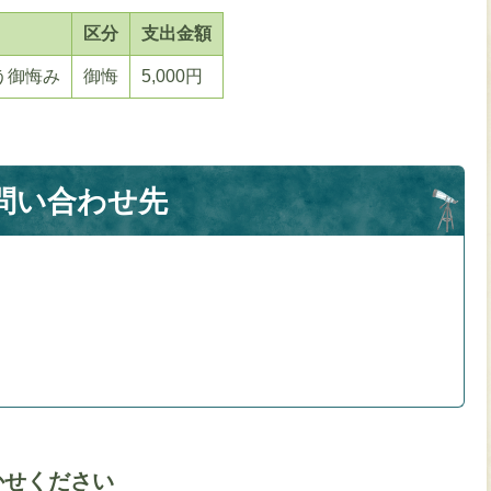
区分
支出金額
う御悔み
御悔
5,000円
問い合わせ先
かせください