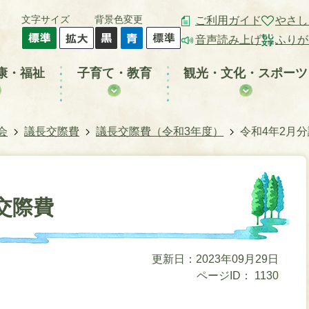
文字サイズ
背景色変更
ご利用ガイド
やさし
音声読み上げ
ふりが
康・福祉
子育て・教育
観光・文化・スポーツ
会
議長交際費
議長交際費（令和3年度）
令和4年2月
交際費
更新日：2023年09月29日
ページID：
1130