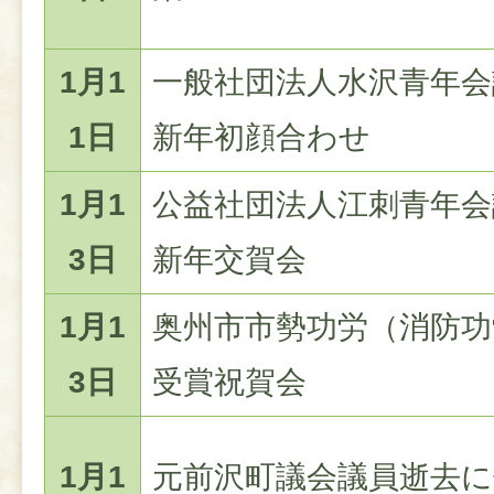
1月1
一般社団法人水沢青年会
1日
新年初顔合わせ
1月1
公益社団法人江刺青年会
3日
新年交賀会
1月1
奥州市市勢功労（消防功
3日
受賞祝賀会
1月1
元前沢町議会議員逝去に