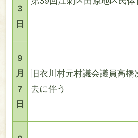
第39回江刺区田原地区民体
3
日
9
月
旧衣川村元村議会議員高橋
7
去に伴う
日