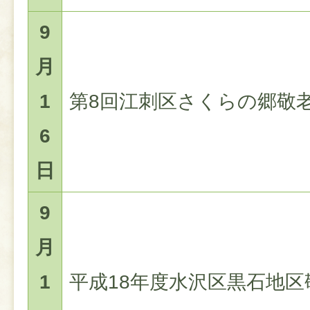
9
月
1
第8回江刺区さくらの郷敬
6
日
9
月
1
平成18年度水沢区黒石地区