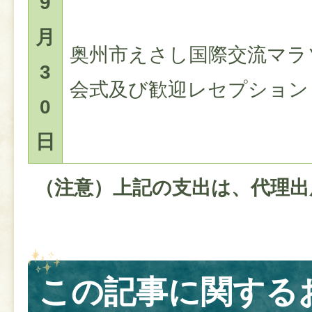
9
月
奥州市えさし国際交流マラ
3
会式及び歓迎レセプション
0
日
（注意）上記の支出は、代理出
この記事に関する