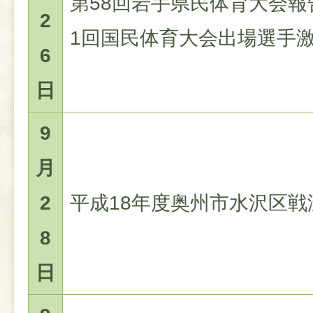
第58回岩手県民体育大会報
2
1回国民体育大会出場選手
6
日
9
月
2
平成18年度奥州市水沢区戦
8
日