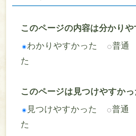
このページの内容は分かりや
わかりやすかった
普通
た
このページは見つけやすかっ
見つけやすかった
普通
た