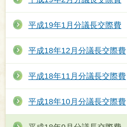
平成19年1月分議長交際費
平成18年12月分議長交際費
平成18年11月分議長交際費
平成18年10月分議長交際費