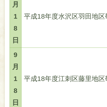
月
1
平成18年度水沢区羽田地区
8
日
9
月
1
平成18年度江刺区藤里地区
8
日