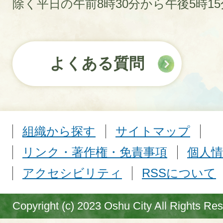
除く平日の午前8時30分から午後5時1
よくある質問
組織から探す
サイトマップ
リンク・著作権・免責事項
個人情
アクセシビリティ
RSSについて
Copyright (c) 2023 Oshu City All Rights Re