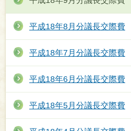
平成18年9月分議長交際費
平成18年8月分議長交際費
平成18年7月分議長交際費
平成18年6月分議長交際費
平成18年5月分議長交際費