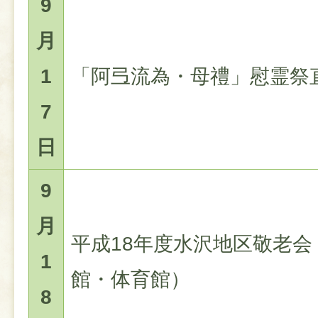
9
月
1
「阿弖流為・母禮」慰霊祭
7
日
9
月
平成18年度水沢地区敬老会
1
館・体育館）
8