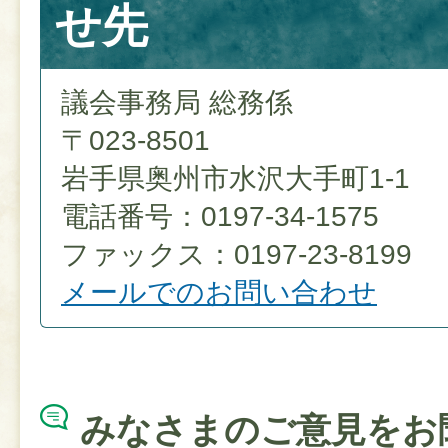
せ先
議会事務局 総務係
〒023-8501
岩手県奥州市水沢大手町1-1
電話番号：0197-34-1575
ファックス：0197-23-8199
メールでのお問い合わせ
みなさまのご意見をお