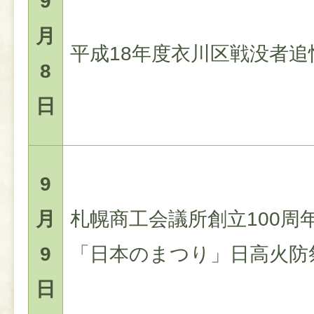
9
月
平成18年度衣川区戦没者追
8
日
9
月
札幌商工会議所創立100周
9
「日本のまつり」日高火防
日