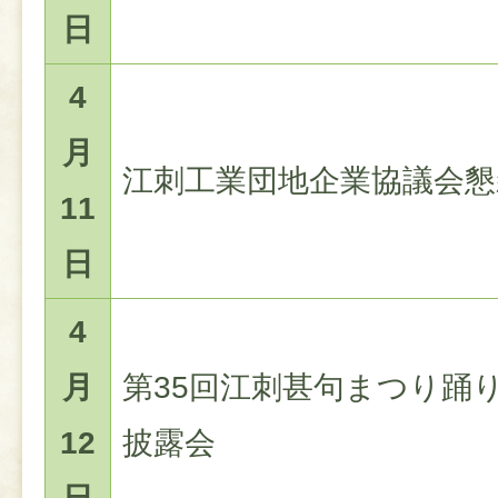
日
4
月
江刺工業団地企業協議会懇
11
日
4
月
第35回江刺甚句まつり踊
12
披露会