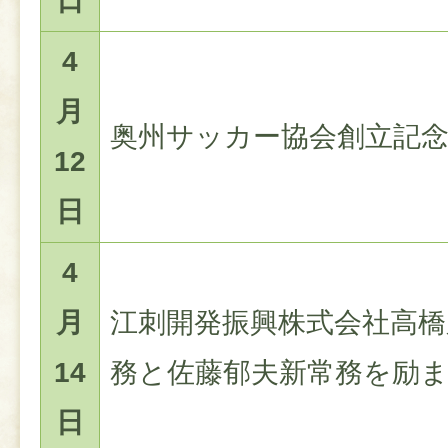
日
4
月
奥州サッカー協会創立記
12
日
4
月
江刺開発振興株式会社高橋
14
務と佐藤郁夫新常務を励
日