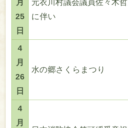
月
元衣川村議会議員佐々木哲
25
に伴い
日
4
月
水の郷さくらまつり
26
日
4
月