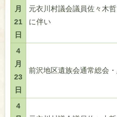
月
元衣川村議会議員佐々木哲
21
に伴い
日
4
月
前沢地区遺族会通常総会・
23
日
4