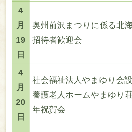
4
月
奥州前沢まつりに係る北
19
招待者歓迎会
日
4
社会福祉法人やまゆり会
月
養護老人ホームやまゆり荘
20
年祝賀会
日