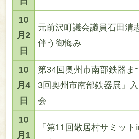
日
10
元前沢町議会議員石田清
月2
伴う御悔み
日
10
第34回奥州市南部鉄器ま
月4
3回奥州市南部鉄器展」
日
会
10
「第11回散居村サミットi
月1