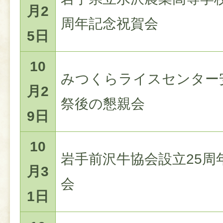
月2
周年記念祝賀会
5日
10
みつくらライスセンター
月2
祭後の懇親会
9日
10
岩手前沢牛協会設立25周
月3
会
1日