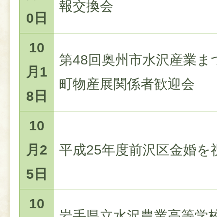
報交換会
0日
10
第48回奥州市水沢産業ま
月1
町物産展関係者歓迎会
8日
10
月2
平成25年度前沢区金婚を
5日
10
岩手県立水沢農業高等学校