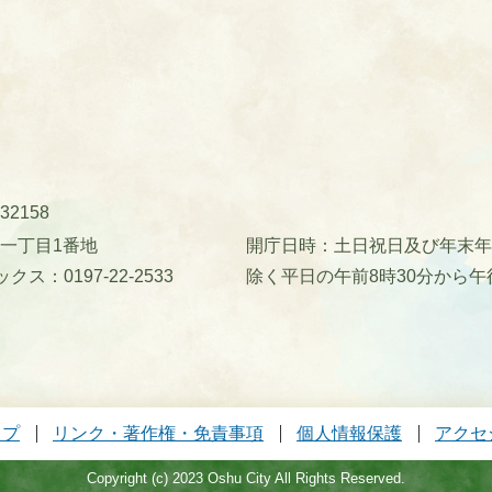
32158
町一丁目1番地
開庁日時：土日祝日及び年末年始(
クス：0197-22-2533
除く平日の午前8時30分から午
ップ
リンク・著作権・免責事項
個人情報保護
アクセ
Copyright (c) 2023 Oshu City All Rights Reserved.