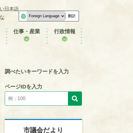
い日本語
翻訳
な
仕事・産業
行政情報
調べたいキーワードを入力
ページIDを入力
市議会だより