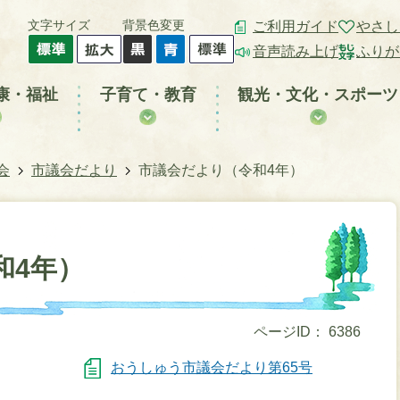
文字サイズ
背景色変更
ご利用ガイド
やさし
音声読み上げ
ふりが
康・福祉
子育て・教育
観光・文化・スポーツ
会
市議会だより
市議会だより（令和4年）
和4年）
ページID：
6386
おうしゅう市議会だより第65号