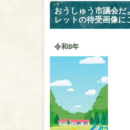
おうしゅう市議会だ
レットの待受画像に
令和8年