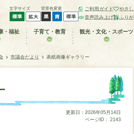
文字サイズ
背景色変更
ご利用ガイド
やさし
音声読み上げ
ふりが
康・福祉
子育て・教育
観光・文化・スポーツ
会
市議会だより
表紙画像ギャラリー
ー
更新日：2026年05月14日
ページID：
2143