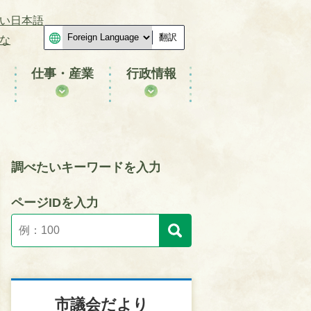
い日本語
翻訳
な
仕事・産業
行政情報
調べたいキーワードを入力
ページIDを入力
市議会だより