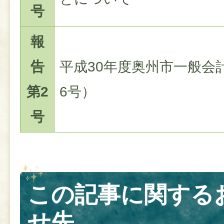
号
報
告
平成30年度奥州市一般会
第2
6号）
号
この記事に関する
せ先