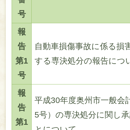
号
報
告
自動車損傷事故に係る損
第1
する専決処分の報告につ
号
報
平成30年度奥州市一般会
告
5号）の専決処分に関し
第1
とについて