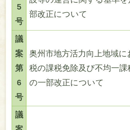
5
部改正について
号
議
案
奥州市地方活力向上地域に
第
税の課税免除及び不均一課
6
の一部改正について
号
議
案