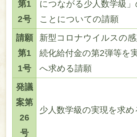
第1
につながる少人数学級」
2号
ことについての請願
請願
新型コロナウイルスの感
第1
続化給付金の第2弾等を
1号
へ求める請願
発議
案第
少人数学級の実現を求め
26
号