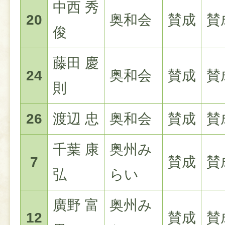
中西 秀
20
奥和会
賛成
賛
俊
藤田 慶
24
奥和会
賛成
賛
則
26
渡辺 忠
奥和会
賛成
賛
千葉 康
奥州み
7
賛成
賛
弘
らい
廣野 富
奥州み
12
賛成
賛