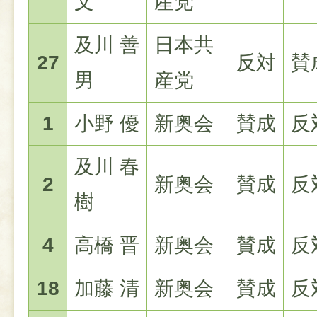
文
産党
及川 善
日本共
27
反対
賛
男
産党
1
小野 優
新奥会
賛成
反
及川 春
2
新奥会
賛成
反
樹
4
高橋 晋
新奥会
賛成
反
18
加藤 清
新奥会
賛成
反