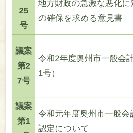
地方財政の急激な悪化に
25
の確保を求める意見書
号
議案
令和2年度奥州市一般会
第2
1号）
7号
議案
令和元年度奥州市一般会
第1
認定について