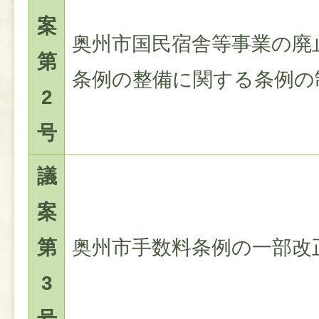
案
奥州市国民宿舎等事業の廃
第
条例の整備に関する条例の
2
号
議
案
第
奥州市手数料条例の一部改
3
号