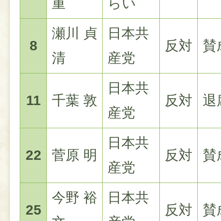
重
らい
瀬川 貞
日本共
8
反対
賛
清
産党
日本共
11
千葉 敦
反対
退
産党
日本共
22
菅原 明
反対
賛
産党
今野 裕
日本共
25
反対
賛