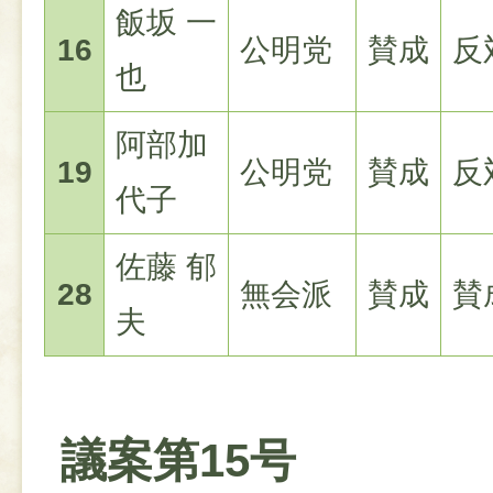
飯坂 一
16
公明党
賛成
反
也
阿部加
19
公明党
賛成
反
代子
佐藤 郁
28
無会派
賛成
賛
夫
議案第15号