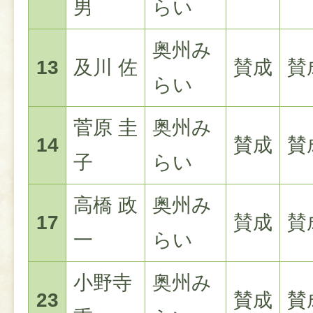
男
らい
奥州み
13
及川 佐
賛成
賛
らい
菅原 圭
奥州み
14
賛成
賛
子
らい
高橋 政
奥州み
17
賛成
賛
一
らい
小野寺
奥州み
23
賛成
賛