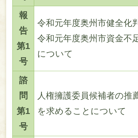
報
令和元年度奥州市健全化
告
令和元年度奥州市資金不
第1
について
号
諮
問
人権擁護委員候補者の推
第1
を求めることについて
号