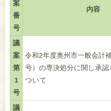
案
内容
番
号
議
案
令和2年度奥州市一般会計
第
号）の専決処分に関し承認
1
ついて
号
議