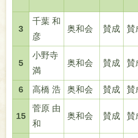
千葉 和
3
奥和会
賛成
賛
彦
小野寺
5
奥和会
賛成
賛
満
6
高橋 浩
奥和会
賛成
賛
菅原 由
15
奥和会
賛成
賛
和