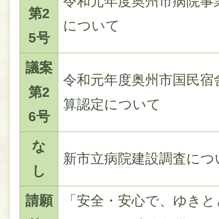
令和元年度奥州市病院事
第2
について
5号
議案
令和元年度奥州市国民宿
第2
算認定について
6号
な
新市立病院建設調査につ
し
請願
「安全・安心で、ゆきと