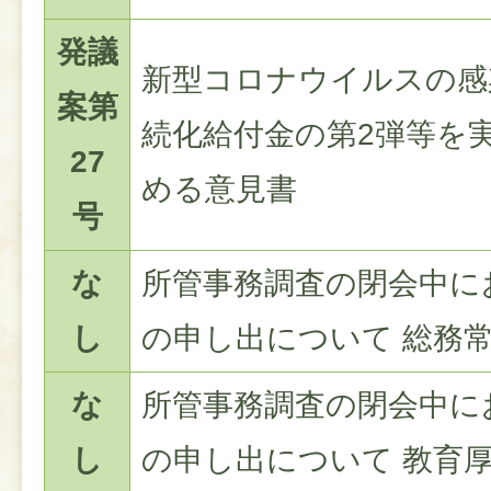
発議
新型コロナウイルスの感
案第
続化給付金の第2弾等を
27
める意見書
号
な
所管事務調査の閉会中に
し
の申し出について 総務
な
所管事務調査の閉会中に
し
の申し出について 教育