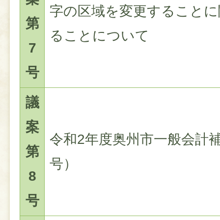
字の区域を変更することに
第
ることについて
7
号
議
案
令和2年度奥州市一般会計補
第
号）
8
号