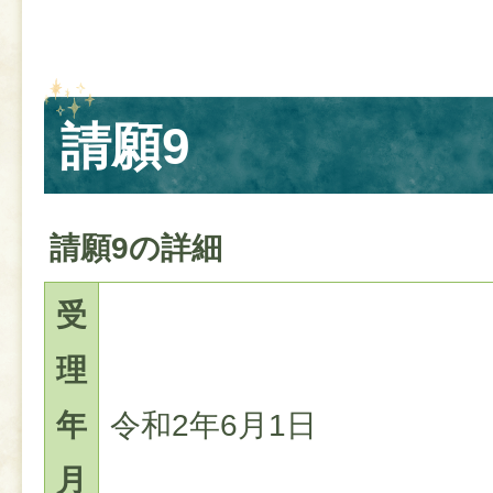
請願9
請願9の詳細
受
理
年
令和2年6月1日
月