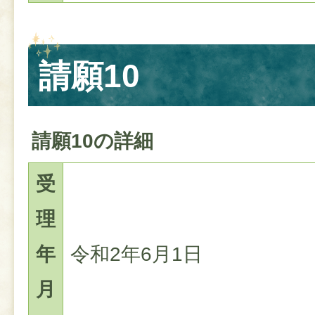
請願10
請願10の詳細
受
理
年
令和2年6月1日
月