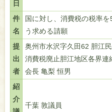
日
件
国に対し、消費税の税率を
名
う求める請願
提
奥州市水沢字久田62 胆江
出
消費税廃止胆江地区各界連
者
会長 亀梨 恒男
紹
介
千葉 敦議員
議