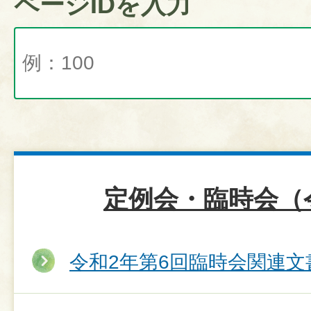
ページIDを入力
定例会・臨時会（
令和2年第6回臨時会関連文