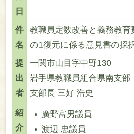
日
件
教職員定数改善と義務教育
名
の1復元に係る意見書の採
提
一関市山目字中野130
出
岩手県教職員組合県南支部
者
​支部長 三好 浩史
紹
廣野富男議員
介
渡辺 忠議員