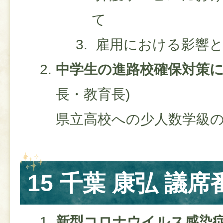
て
雇用における影響と
中学生の進路校確保対策
長・教育長)
県立高校への少人数学級
15 千葉 康弘 議席
新型コロナウイルス感染