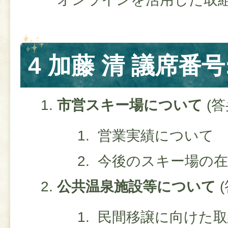
4 加藤 清 議席番号:
市営スキー場
について
(答
営業実績について
今後のスキー場の在
公共温泉施設等
について
民間移譲に向けた取