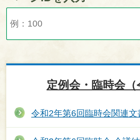
定例会・臨時会（
令和2年第6回臨時会関連文