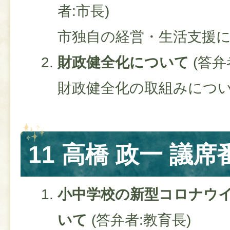
者:市長)
市独自の経営・生活支援
財政健全化について​
(答弁
​財政健全化の取組みにつ
11 高橋 政一 議席
小中学校の新型コロナウ
いて
(答弁者:教育長)