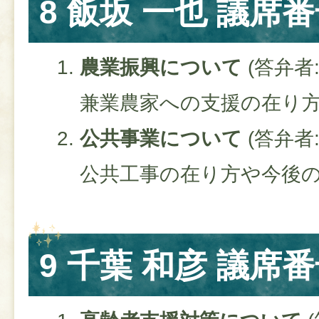
8 飯坂 一也 議席番
農業振興について
(答弁者
兼業農家への支援の在り
公共事業について
(答弁者
公共工事の在り方や今後
9 千葉 和彦 議席番