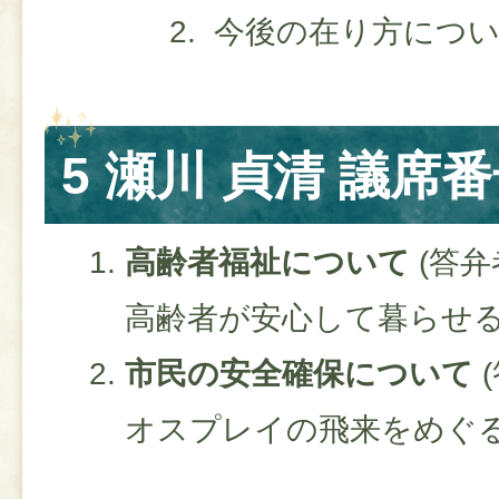
今後の在り方につ
5 瀬川 貞清 議席番
高齢者福祉について​
(答弁
​高齢者が安心して暮らせ
市民の安全確保について​
(
オスプレイの飛来をめぐ