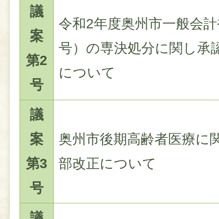
議
令和2年度奥州市一般会計
案
号）の専決処分に関し承
第2
について
号
議
案
奥州市後期高齢者医療に
第3
部改正について
号
議