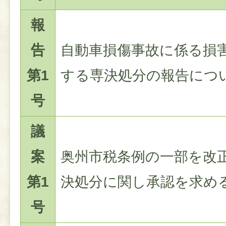
報
告
自動車損傷事故に係る損
第1
する専決処分の報告につ
号
議
案
奥州市税条例の一部を改
第1
決処分に関し承認を求め
号