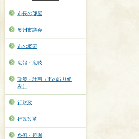
市長の部屋
奥州市議会
市の概要
広報・広聴
政策・計画（市の取り組
み）
行財政
行政改革
条例・規則