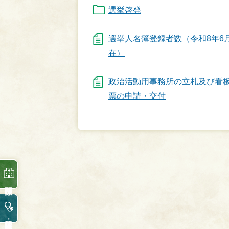
選挙啓発
選挙人名簿登録者数（令和8年6
在）
政治活動用事務所の立札及び看
票の申請・交付