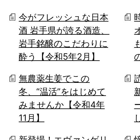
今がフレッシュな日本
酒 岩手県が誇る酒造、
岩手銘醸のこだわりに
酔う【令和5年2月】
無農薬生姜でこの
冬、“温活”をはじめて
みませんか【令和4年
11月】
新登場！エヴァンゲリ