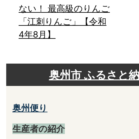
ない！ 最高級のりんご
「江刺りんご」【令和
4年8月】
奥州市 ふるさと
奥州便り
生産者の紹介