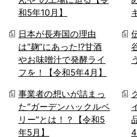
和5年10月】
日本が長寿国の理由
は“麹”にあった⁉甘酒
やお味噌汁で発酵ライ
フを！【令和5年4月】
事業者の想いが詰まっ
た“ガーデンハックルベ
リー”とは！？【令和5
年5月】