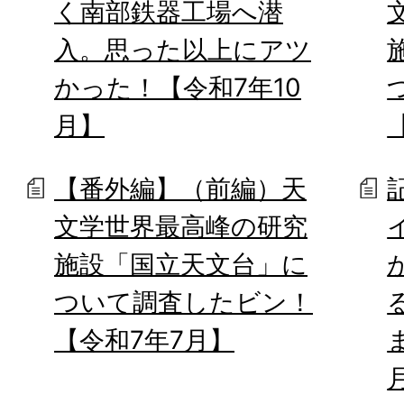
く南部鉄器工場へ潜
入。思った以上にアツ
かった！【令和7年10
月】
【番外編】（前編）天
文学世界最高峰の研究
施設「国立天文台」に
ついて調査したビン！
【令和7年7月】