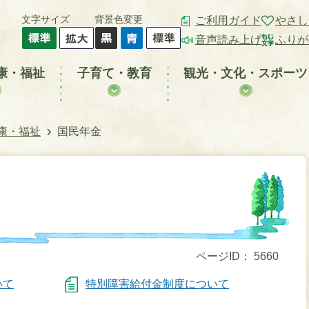
文字サイズ
背景色変更
ご利用ガイド
やさし
音声読み上げ
ふりが
康・福祉
子育て・教育
観光・文化・スポーツ
康・福祉
国民年金
ページID：
5660
いて
特別障害給付金制度について