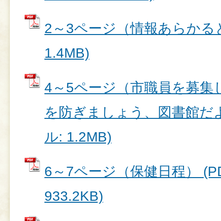
2～3ページ（情報あらかると
1.4MB)
4～5ページ（市職員を募集
を防ぎましょう、図書館だよ
ル: 1.2MB)
6～7ページ（保健日程） (P
933.2KB)