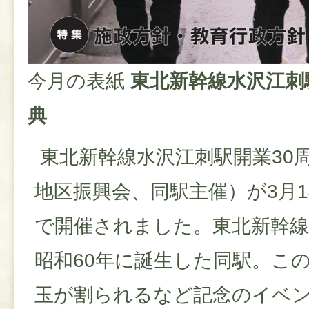
今月の表紙
東北新幹線水沢江刺
典
東北新幹線水沢江刺駅開業30
地区振興会、同駅主催）が3月
で開催されました。東北新幹
昭和60年に誕生した同駅。こ
玉が割られるなど記念のイベ