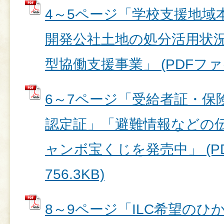
4～5ページ「学校支援地域
開発公社土地の処分活用状
型協働支援事業」 (PDFファイル
6～7ページ「受給者証・保
認定証」「避難情報などの
ャンボ宝くじを発売中」 (P
756.3KB)
8～9ページ「ILC希望のひ