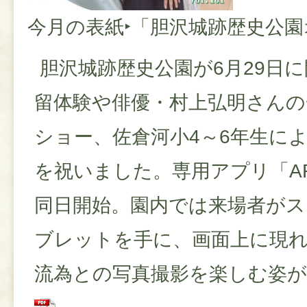
今月の表紙‣「胆沢城跡歴史公
胆沢城跡歴史公園が6月29日
留体験や俳優・村上弘明さんの
ショー、佐倉河小4～6年生に
を祝いました。専用アプリ「A
同日開始。園内では来場者が
ブレットを手に、画面上に現
流為との写真撮影を楽しむ姿