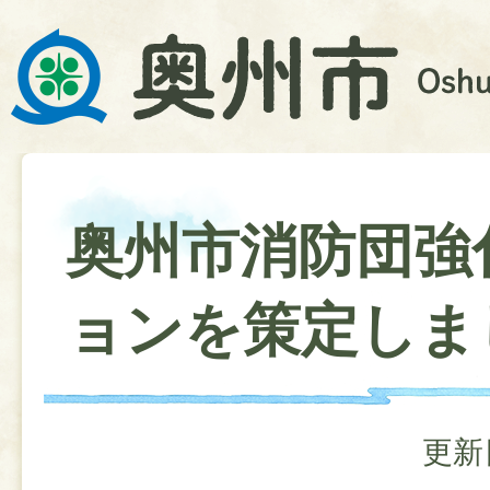
奥州市消防団強
ョンを策定しま
更新