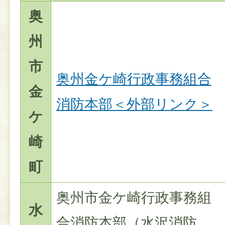
奥
州
市
奥州金ケ崎行政事務組合
金
消防本部＜外部リンク＞
ケ
崎
町
奥州市金ケ崎行政事務組
水
合消防本部（水沢消防