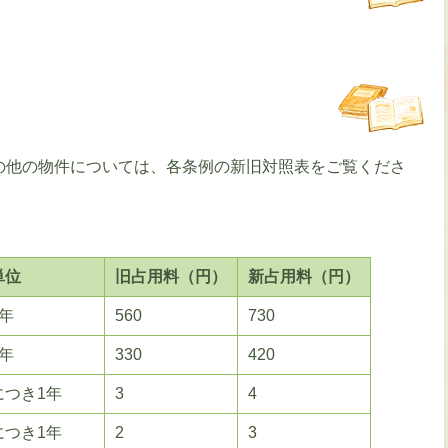
の他の物件については、各条例の新旧対照表をご覧くださ
単位
旧占用料（円）
新占用料（円）
年
560
730
年
330
420
につき1年
3
4
につき1年
2
3