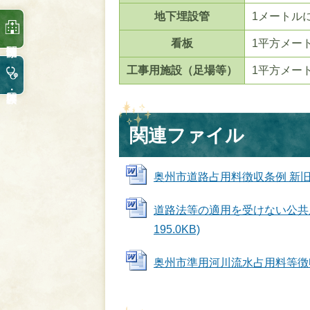
地下埋設管
1メートル
看板
1平方メー
工事用施設（足場等）
1平方メー
関連ファイル
奥州市道路占用料徴収条例 新旧対照表
道路法等の適用を受けない公共用
195.0KB)
奥州市準用河川流水占用料等徴収条例