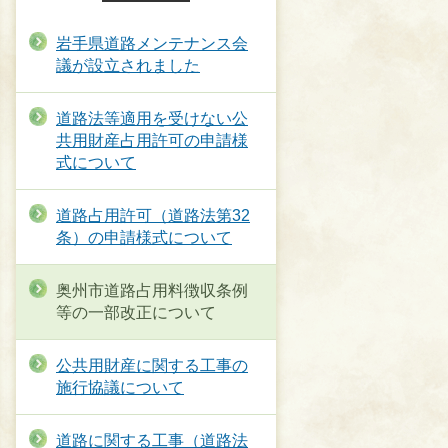
岩手県道路メンテナンス会
議が設立されました
道路法等適用を受けない公
共用財産占用許可の申請様
式について
道路占用許可（道路法第32
条）の申請様式について
奥州市道路占用料徴収条例
等の一部改正について
公共用財産に関する工事の
施行協議について
道路に関する工事（道路法