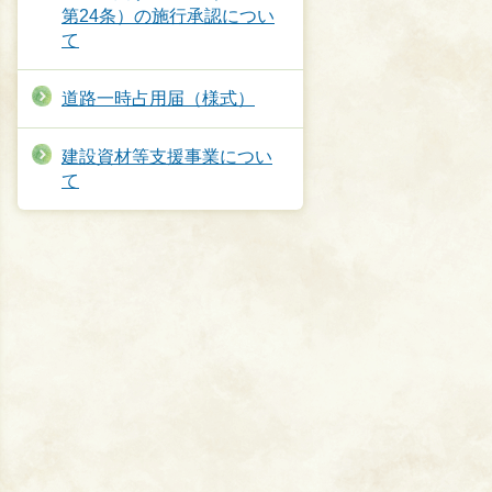
第24条）の施行承認につい
て
道路一時占用届（様式）
建設資材等支援事業につい
て