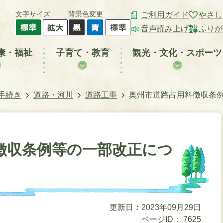
文字サイズ
背景色変更
ご利用ガイド
やさし
音声読み上げ
ふりが
康・福祉
子育て・教育
観光・文化・スポーツ
手続き
道路・河川
道路工事
奥州市道路占用料徴収条
徴収条例等の一部改正につ
更新日：2023年09月29日
ページID：
7625