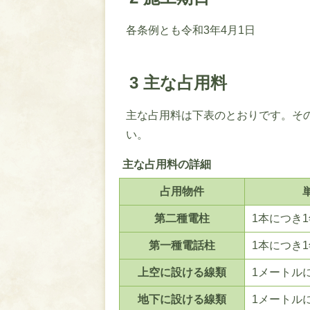
各条例とも令和3年4月1日
3 主な占用料
主な占用料は下表のとおりです。そ
い。
主な占用料の詳細
占用物件
第二種電柱
1本につき1
第一種電話柱
1本につき1
上空に設ける線類
1メートル
地下に設ける線類
1メートル