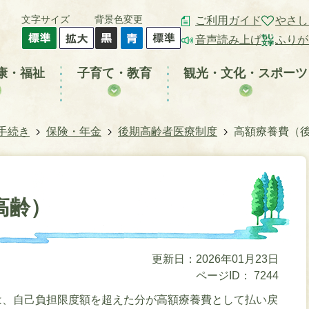
文字サイズ
背景色変更
ご利用ガイド
やさし
音声読み上げ
ふりが
康・福祉
子育て・教育
観光・文化・スポーツ
手続き
保険・年金
後期高齢者医療制度
高額療養費（
高齢）
更新日：2026年01月23日
ページID：
7244
は、自己負担限度額を超えた分が高額療養費として払い戻