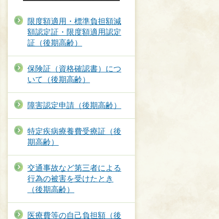
限度額適用・標準負担額減
額認定証・限度額適用認定
証（後期高齢）
保険証（資格確認書）につ
いて（後期高齢）
障害認定申請（後期高齢）
特定疾病療養費受療証（後
期高齢）
交通事故など第三者による
行為の被害を受けたとき
（後期高齢）
医療費等の自己負担額（後