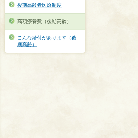
後期高齢者医療制度
高額療養費（後期高齢）
こんな給付があります（後
期高齢）