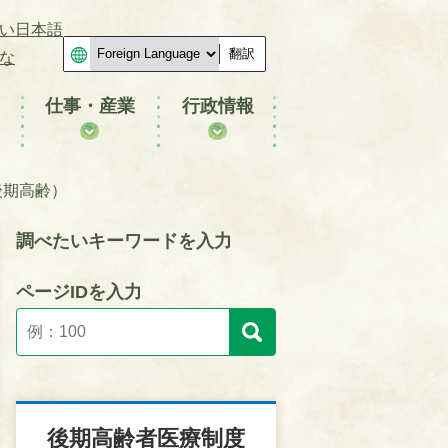
い日本語
翻訳
な
仕事・産業
行政情報
後期高齢）
調べたいキーワードを入力
ページIDを入力
後期高齢者医療制度