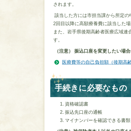
されます。
該当した方には市担当課から所定の
2回目以降に高額療養費に該当した
また、岩手県後期高齢者医療広域連
す。
（注意） 振込口座を変更したい場
医療費等の自己負担額（後期高
手続きに必要なもの
資格確認書
振込先口座の通帳
マイナンバーを確認できる書類