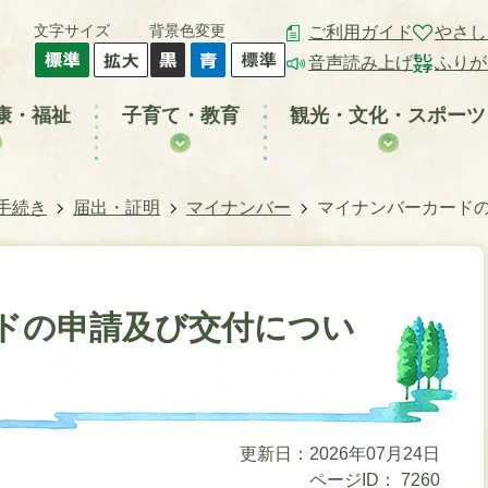
文字サイズ
背景色変更
ご利用ガイド
やさし
音声読み上げ
ふりが
康・福祉
子育て・教育
観光・文化・スポーツ
手続き
届出・証明
マイナンバー
マイナンバーカードの
ドの申請及び交付につい
更新日：2026年07月24日
ページID：
7260